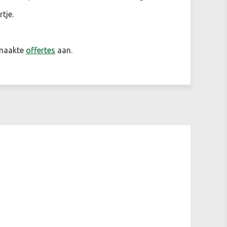
rtje.
emaakte
offertes
aan.