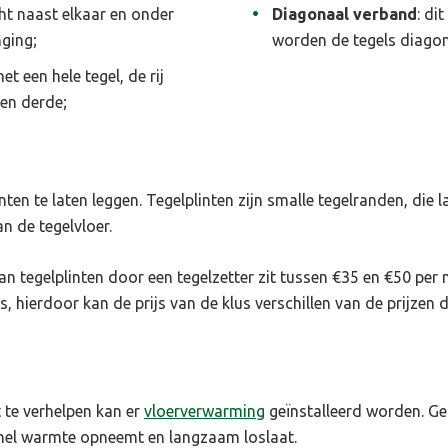
cht naast elkaar en onder
Diagonaal verband
: di
nging;
worden de tegels diagona
met een hele tegel, de rij
een derde;
inten te laten leggen. Tegelplinten zijn smalle tegelranden, di
n de tegelvloer.
 tegelplinten door een tegelzetter zit tussen €35 en €50 per m
js, hierdoor kan de prijs van de klus verschillen van de prijze
t te verhelpen kan er
vloerverwarming
geïnstalleerd worden. Ge
nel warmte opneemt en langzaam loslaat.