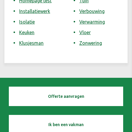
Homepage test
Tuin
Installatiewerk
Verbouwing
Isolatie
Verwarming
Keuken
Vloer
Klusjesman
Zonwering
Offerte aanvragen
Ik ben een vakman