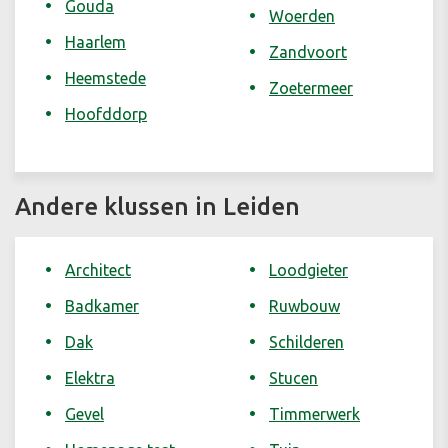
Gouda
Woerden
Haarlem
Zandvoort
Heemstede
Zoetermeer
Hoofddorp
Andere klussen in Leiden
Architect
Loodgieter
Badkamer
Ruwbouw
Dak
Schilderen
Elektra
Stucen
Gevel
Timmerwerk