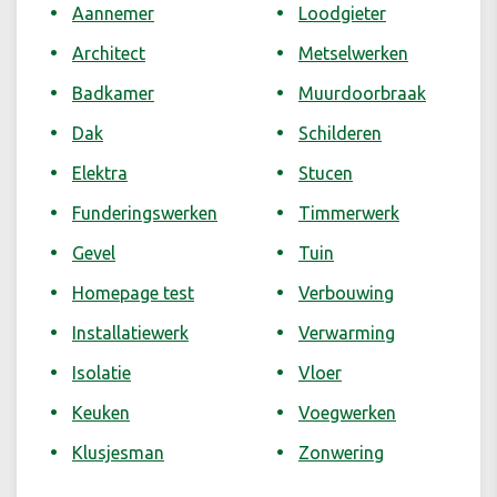
Aannemer
Loodgieter
Architect
Metselwerken
Badkamer
Muurdoorbraak
Dak
Schilderen
Elektra
Stucen
Funderingswerken
Timmerwerk
Gevel
Tuin
Homepage test
Verbouwing
Installatiewerk
Verwarming
Isolatie
Vloer
Keuken
Voegwerken
Klusjesman
Zonwering