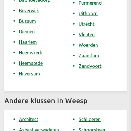
Badhoevedorp
Purmerend
Beverwijk
Uithoorn
Bussum
Utrecht
Diemen
Vleuten
Haarlem
Woerden
Heemskerk
Zaandam
Heemstede
Zandvoort
Hilversum
Andere klussen in Weesp
Architect
Schilderen
Asbest verwijderen
Schoorsteen