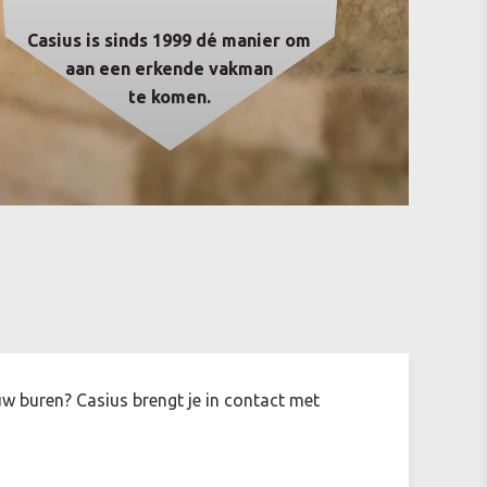
Casius is sinds 1999 dé manier om
aan een erkende vakman
te komen.
ouw buren? Casius brengt je in contact met