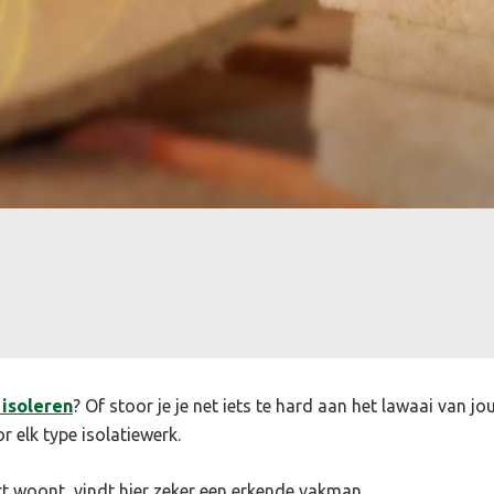
 isoleren
? Of stoor je je net iets te hard aan het lawaai van j
r elk type isolatiewerk.
rt woont, vindt hier zeker een erkende vakman.