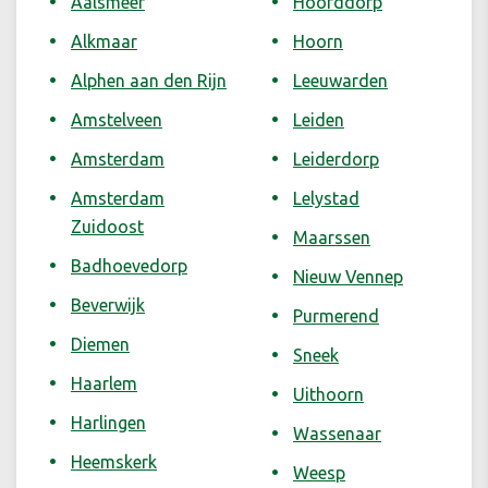
Aalsmeer
Hoofddorp
Alkmaar
Hoorn
Alphen aan den Rijn
Leeuwarden
Amstelveen
Leiden
Amsterdam
Leiderdorp
Amsterdam
Lelystad
Zuidoost
Maarssen
Badhoevedorp
Nieuw Vennep
Beverwijk
Purmerend
Diemen
Sneek
Haarlem
Uithoorn
Harlingen
Wassenaar
Heemskerk
Weesp