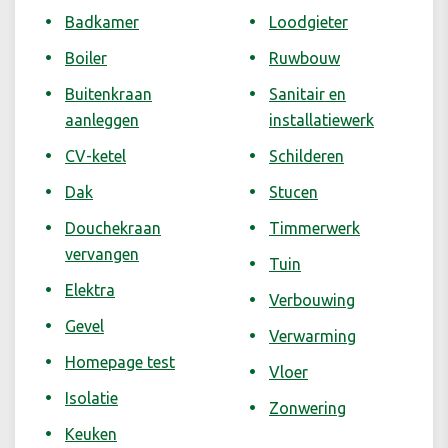
Badkamer
Loodgieter
Boiler
Ruwbouw
Buitenkraan
Sanitair en
aanleggen
installatiewerk
CV-ketel
Schilderen
Dak
Stucen
Douchekraan
Timmerwerk
vervangen
Tuin
Elektra
Verbouwing
Gevel
Verwarming
Homepage test
Vloer
Isolatie
Zonwering
Keuken