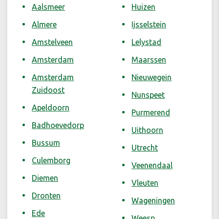
Aalsmeer
Huizen
Almere
Ijsselstein
Amstelveen
Lelystad
Amsterdam
Maarssen
Amsterdam
Nieuwegein
Zuidoost
Nunspeet
Apeldoorn
Purmerend
Badhoevedorp
Uithoorn
Bussum
Utrecht
Culemborg
Veenendaal
Diemen
Vleuten
Dronten
Wageningen
Ede
Weesp