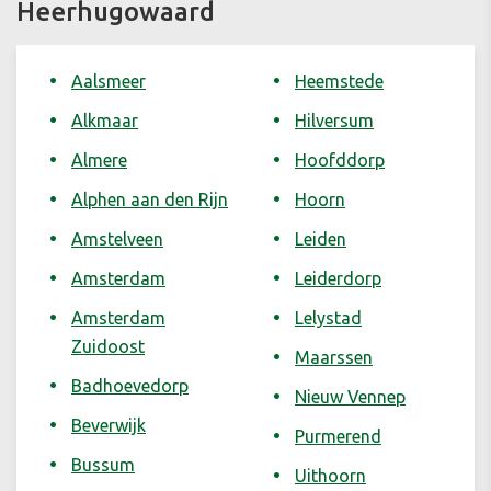
Heerhugowaard
Aalsmeer
Heemstede
Alkmaar
Hilversum
Almere
Hoofddorp
Alphen aan den Rijn
Hoorn
Amstelveen
Leiden
Amsterdam
Leiderdorp
Amsterdam
Lelystad
Zuidoost
Maarssen
Badhoevedorp
Nieuw Vennep
Beverwijk
Purmerend
Bussum
Uithoorn