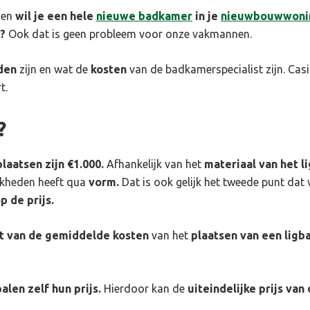
 en
wil je een hele
nieuwe badkamer
in je
nieuwbouwwoni
?
Ook dat is geen probleem voor onze vakmannen.
den
zijn en wat de
kosten
van de badkamerspecialist zijn. Casi
t.
?
laatsen zijn €1.000.
Afhankelijk van het
materiaal van het l
jkheden heeft qua
vorm.
Dat is ook gelijk het tweede punt dat v
p de prijs.
t van de gemiddelde kosten
van het
plaatsen van een ligb
alen zelf hun prijs.
Hierdoor kan de
uiteindelijke prijs van