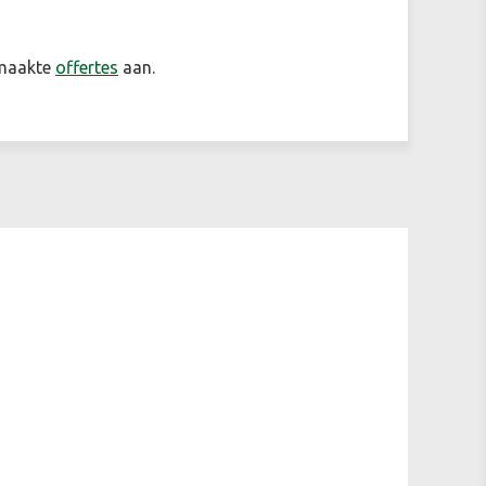
emaakte
offertes
aan.