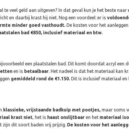
t al te veel geld aan uitgeven? In dat geval kun je het beste naar
icht en daarbij krast hij niet. Nog een voordeel: er is
voldoend
rmte minder goed vasthoudt.
De kosten voor het aanleggen 
aatstalen bad €850,
inclusief materiaal en btw.
bijvoorbeeld een plaatstalen bad. Dit komt doordat acryl een d
zetten
en is
betaalbaar
. Het nadeel is dat het materiaal kan k
iggen
gemiddeld rond de €1.150.
Dit is inclusief materiaal e
n
klassieke, vrijstaande badkuip met pootjes,
maar soms wo
iaal krast niet
, het is
haast onslijtbaar
en het
materiaal is
zijn dit soort baden vrij prijzig.
De kosten voor het aanlegg