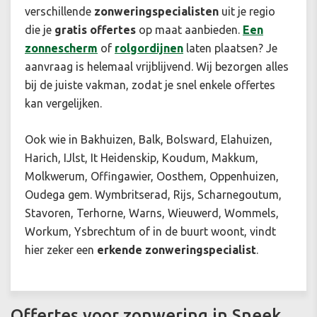
verschillende
zonweringspecialisten
uit je regio
die je
gratis offertes
op maat aanbieden.
Een
zonnescherm
of
rolgordijnen
laten plaatsen? Je
aanvraag is helemaal vrijblijvend. Wij bezorgen alles
bij de juiste vakman, zodat je snel enkele offertes
kan vergelijken.
Ook wie in Bakhuizen, Balk, Bolsward, Elahuizen,
Harich, IJlst, It Heidenskip, Koudum, Makkum,
Molkwerum, Offingawier, Oosthem, Oppenhuizen,
Oudega gem. Wymbritserad, Rijs, Scharnegoutum,
Stavoren, Terhorne, Warns, Wieuwerd, Wommels,
Workum, Ysbrechtum of in de buurt woont, vindt
hier zeker een
erkende zonweringspecialist
.
Offertes voor zonwering in Sneek