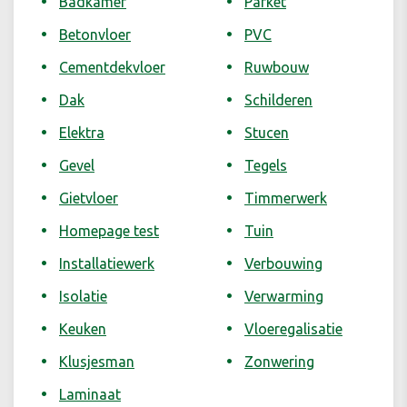
Badkamer
Parket
Betonvloer
PVC
Cementdekvloer
Ruwbouw
Dak
Schilderen
Elektra
Stucen
Gevel
Tegels
Gietvloer
Timmerwerk
Homepage test
Tuin
Installatiewerk
Verbouwing
Isolatie
Verwarming
Keuken
Vloeregalisatie
Klusjesman
Zonwering
Laminaat