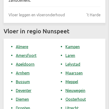
zandcement.
Vloer leggen en vloeronderhoud
't Harde
Vloer in regio Nunspeet
Almere
Kampen
Amersfoort
Laren
Apeldoorn
Lelystad
Arnhem
Maarssen
Bussum
Meppel
Deventer
Nieuwegein
Diemen
Oosterhout
Dronten
Utrecht