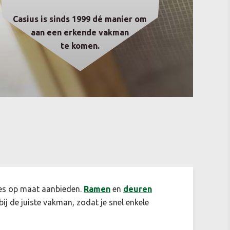
Casius is sinds 1999 dé manier om
aan een erkende vakman
te komen.
ertes op maat aanbieden.
Ramen
en
deuren
 bij de juiste vakman, zodat je snel enkele