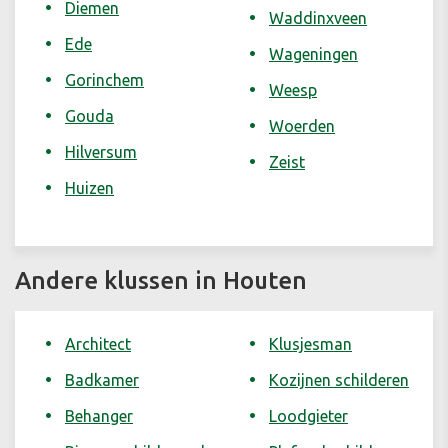
Diemen
Waddinxveen
Ede
Wageningen
Gorinchem
Weesp
Gouda
Woerden
Hilversum
Zeist
Huizen
Andere klussen in Houten
Architect
Klusjesman
Badkamer
Kozijnen schilderen
Behanger
Loodgieter