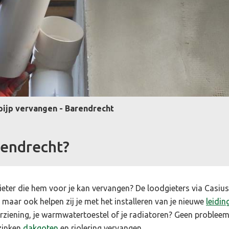
ijp vervangen - Barendrecht
rendrecht?
gieter die hem voor je kan vervangen? De loodgieters via Casius
p, maar ook helpen zij je met het installeren van je nieuwe
leidin
ziening, je warmwatertoestel of je radiatoren? Geen probleem,
 zinken
dakgoten
en riolering vervangen.