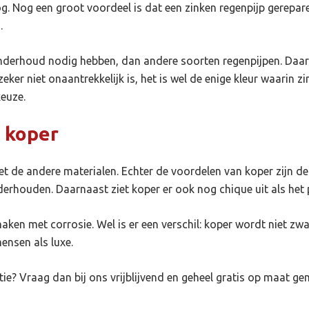
oog. Nog een groot voordeel is dat een
zinken regenpijp
gerepare
n.
nderhoud nodig hebben, dan andere soorten regenpijpen. Daarbi
eker niet onaantrekkelijk is, het is wel de enige kleur waarin zin
keuze.
 koper
g met de andere materialen. Echter de voordelen van koper zijn d
erhouden. Daarnaast ziet koper er ook nog chique uit als het p
aken met corrosie. Wel is er een verschil: koper wordt niet zwa
mensen als luxe.
tie
? Vraag dan bij ons vrijblijvend en geheel gratis op maat g