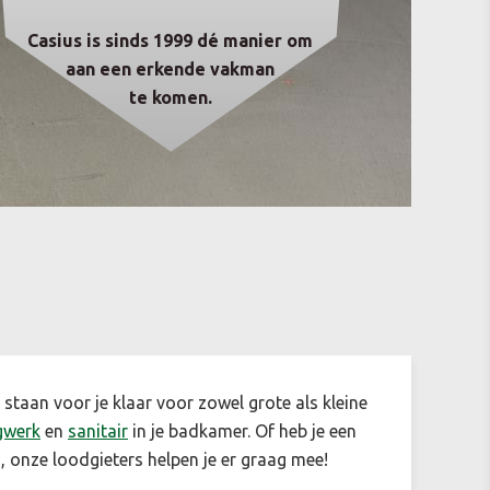
Casius is sinds 1999 dé manier om
aan een erkende vakman
te komen.
 staan voor je klaar voor zowel grote als kleine
gwerk
en
sanitair
in je badkamer. Of heb je een
 onze loodgieters helpen je er graag mee!