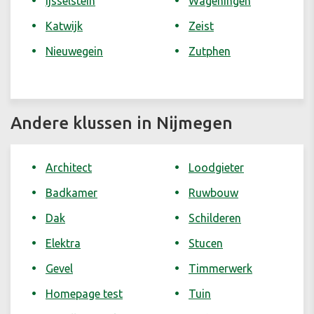
Ijsselstein
Wageningen
Katwijk
Zeist
Nieuwegein
Zutphen
Andere klussen in Nijmegen
Architect
Loodgieter
Badkamer
Ruwbouw
Dak
Schilderen
Elektra
Stucen
Gevel
Timmerwerk
Homepage test
Tuin