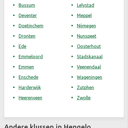
Bussum
Lelystad
Deventer
Meppel
Doetinchem
Nijmegen
Dronten
Nunspeet
Ede
Oosterhout
Emmeloord
Stadskanaal
Emmen
Veenendaal
Enschede
Wageningen
Harderwijk
Zutphen
Heerenveen
Zwolle
Andere klussen in Hengelo