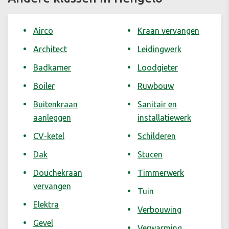
Airco
Kraan vervangen
Architect
Leidingwerk
Badkamer
Loodgieter
Boiler
Ruwbouw
Buitenkraan
Sanitair en
aanleggen
installatiewerk
CV-ketel
Schilderen
Dak
Stucen
Douchekraan
Timmerwerk
vervangen
Tuin
Elektra
Verbouwing
Gevel
Verwarming