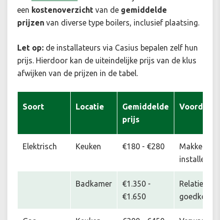
een
kostenoverzicht
van de
gemiddelde
prijzen
van diverse type boilers, inclusief plaatsing.
Let op:
de installateurs via Casius bepalen zelf hun
prijs. Hierdoor kan de uiteindelijke prijs van de klus
afwijken van de prijzen in de tabel.
Soort
Locatie
Gemiddelde
Voordeel
prijs
Elektrisch
Keuken
€180 - €280
Makkelijk t
installeren
Badkamer
€1.350 -
Relatief
€1.650
goedkoop