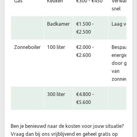
Gas
Keuken
€300 - €450
Verwarmt
snel
Badkamer
€1.500 -
Laag verbru
€2.500
Zonneboiler
100 liter
€2.000 -
Bespaart o
€2.600
energiekos
door gebru
van
zonnewarm
300 liter
€4.800 -
€5.600
Ben je benieuwd naar de kosten voor jouw situatie
?
Vraag dan bij ons vrijblijvend en geheel gratis op