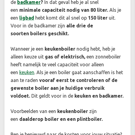
de
badkamer
?
In dat geval heb je al snel
een
minimale capaciteit nodig van 80 liter.
Als je
een
ligbad
hebt komt dit al snel op
150 liter
uit.
Voor in de badkamer zijn
alle
drie de
soorten
boilers geschikt.
Wanneer je een
keukenboiler
nodig hebt, heb je
alleen keuze uit
gas of elektrisch,
een zonneboiler
heeft namelijk te veel capaciteit voor alleen
een
keuken
. Als je een boiler gaat aanschaffen is het
aan te raden
vooraf eerst te controleren of de
gewenste boiler aan je huidige verbruik
voldoet.
Dit geldt voor in de
keuken en badkamer.
Voorbeelden van een
keukenboiler
zijn
een
daalderop boiler en een plintboiler.
Ben je benieuwd naar de kosten voor jouw situatie?