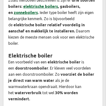
Zoals hierboven beschreven is zijn er
drie soorten
boilers:
elektrische boilers
, gasboilers,
en
zonneboilers
.
Ieder type boiler heeft zijn eigen
belangrijke kenmerk. Zo is bijvoorbeeld
de
elektrische boiler
relatief voordelig in
aanschaf
en makkelijk te installeren.
Daarom
kiezen de meeste mensen ook voor een elektrische
boiler.
Elektrische boiler
Een voorbeeld van een
elektrische boiler
is
een
doorstroomboiler
. Er kleven veel voordelen
aan een doorstroomboiler. Zo
voorziet de boiler
je direct van warm water
als je de
warmwaterkraan opendraait. Hierdoor kan
het
waterverbruik
tot wel
30% worden
vermindert.