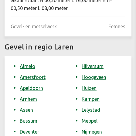
elkaar staan: H 00,50 meter L 16,00 meter En H
00,50 meter L 08,00 meter
Gevel- en metselwerk
Eemnes
Gevel in regio Laren
Almelo
Hilversum
Amersfoort
Hoogeveen
Apeldoorn
Huizen
Arnhem
Kampen
Assen
Lelystad
Bussum
Meppel
Deventer
Nijmegen