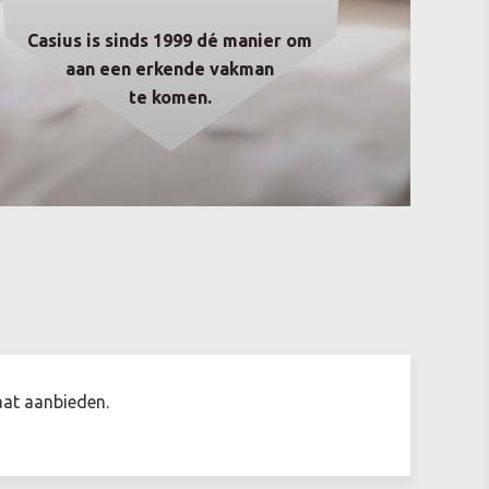
Casius is sinds 1999 dé manier om
aan een erkende vakman
te komen.
aat aanbieden.