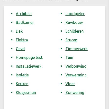
Architect
Loodgieter
Badkamer
Ruwbouw
Dak
Schilderen
Elektra
Stucen
Gevel
Timmerwerk
Homepage test
Tuin
Installatiewerk
Verbouwing
Isolatie
Verwarming
Keuken
Vloer
Klusjesman
Zonwering