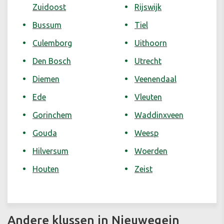
Zuidoost
Rijswijk
Bussum
Tiel
Culemborg
Uithoorn
Den Bosch
Utrecht
Diemen
Veenendaal
Ede
Vleuten
Gorinchem
Waddinxveen
Gouda
Weesp
Hilversum
Woerden
Houten
Zeist
Andere klussen in Nieuwegein