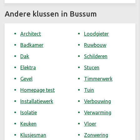
Andere klussen in Bussum
Architect
Loodgieter
Badkamer
Ruwbouw
Dak
Schilderen
Elektra
Stucen
Gevel
Timmerwerk
Homepage test
Tuin
Installatiewerk
Verbouwing
Isolatie
Verwarming
Keuken
Vloer
Klusjesman
Zonwering