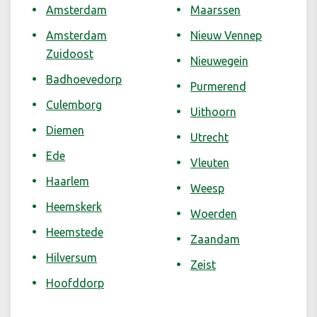
Amsterdam
Maarssen
Amsterdam
Nieuw Vennep
Zuidoost
Nieuwegein
Badhoevedorp
Purmerend
Culemborg
Uithoorn
Diemen
Utrecht
Ede
Vleuten
Haarlem
Weesp
Heemskerk
Woerden
Heemstede
Zaandam
Hilversum
Zeist
Hoofddorp