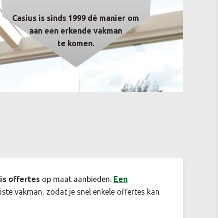
Casius is sinds 1999 dé manier om
aan een erkende vakman
te komen.
is offertes
op maat aanbieden.
Een
uiste vakman, zodat je snel enkele offertes kan