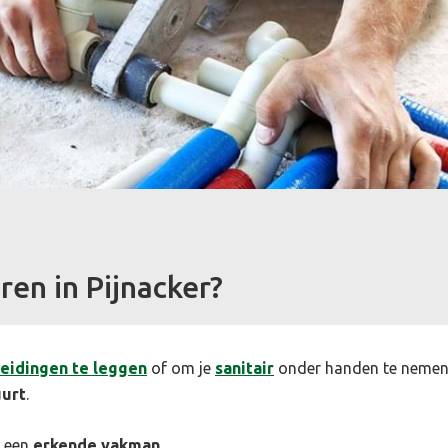
ren in Pijnacker?
leidingen te leggen
of om je
sanitair
onder handen te nemen? 
uurt
.
r een
erkende vakman
.