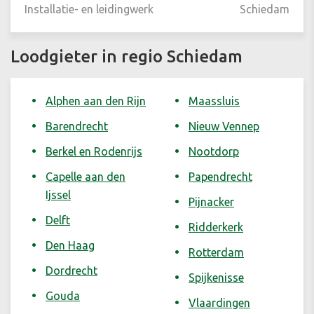
Installatie- en leidingwerk
Schiedam
Loodgieter in regio Schiedam
Alphen aan den Rijn
Maassluis
Barendrecht
Nieuw Vennep
Berkel en Rodenrijs
Nootdorp
Capelle aan den
Papendrecht
Ijssel
Pijnacker
Delft
Ridderkerk
Den Haag
Rotterdam
Dordrecht
Spijkenisse
Gouda
Vlaardingen