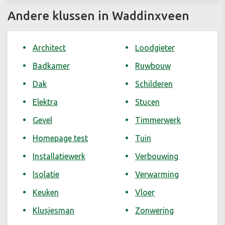
Andere klussen in Waddinxveen
Architect
Loodgieter
Badkamer
Ruwbouw
Dak
Schilderen
Elektra
Stucen
Gevel
Timmerwerk
Homepage test
Tuin
Installatiewerk
Verbouwing
Isolatie
Verwarming
Keuken
Vloer
Klusjesman
Zonwering