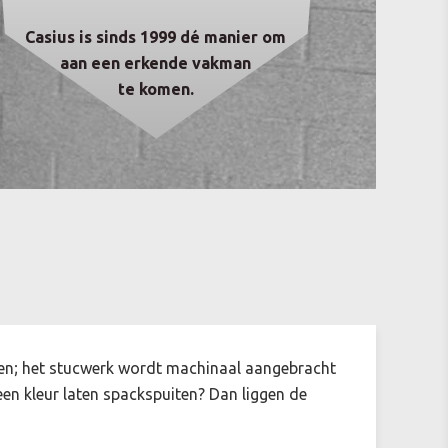
Casius is sinds 1999 dé manier om
aan een erkende vakman
te komen.
en; het stucwerk wordt machinaal aangebracht
 een kleur laten spackspuiten? Dan liggen de