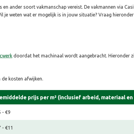
s is en ander soort vakmanschap vereist. De vakmannen via Casi
l je weten wat er mogelijk is in jouw situatie? Vraag hieronder t
ucwerk
doordat het machinaal wordt aangebracht. Hieronder zi
en de kosten afwijken.
emiddelde prijs per m² (inclusief arbeid, materiaal en
 - €9
 - €11