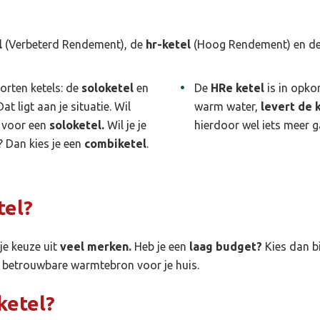
l
(Verbeterd Rendement), de
hr-ketel
(Hoog Rendement) en d
orten ketels: de
soloketel
en
De
HRe ketel
is in opko
at ligt aan je situatie. Wil
warm water,
levert de k
e voor een
soloketel.
Wil je je
hierdoor wel iets meer 
 Dan kies je een
combiketel
.
tel?
je keuze uit
veel merken.
Heb je een
laag budget?
Kies dan b
en betrouwbare warmtebron voor je huis.
ketel?