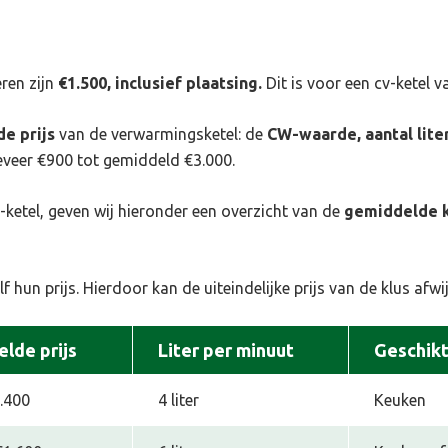
eren zijn
€1.500, inclusief plaatsing.
Dit is voor een cv-ketel 
e prijs
van de verwarmingsketel: de
CW-waarde, aantal liter
eveer €900 tot gemiddeld €3.000.
-ketel, geven wij hieronder een overzicht van de
gemiddelde 
f hun prijs. Hierdoor kan de uiteindelijke prijs van de klus afwij
lde prijs
Liter per minuut
Geschikt
.400
4 liter
Keuken