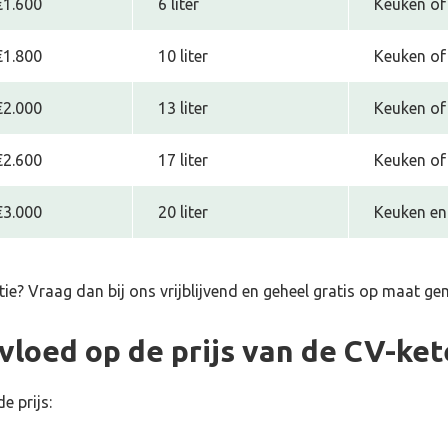
€1.600
6 liter
Keuken of
€1.800
10 liter
Keuken of 
€2.000
13 liter
Keuken of 
€2.600
17 liter
Keuken of 
€3.000
20 liter
Keuken en
tie
? Vraag dan bij ons vrijblijvend en geheel gratis op maat g
loed op de prijs van de CV-ket
e prijs: