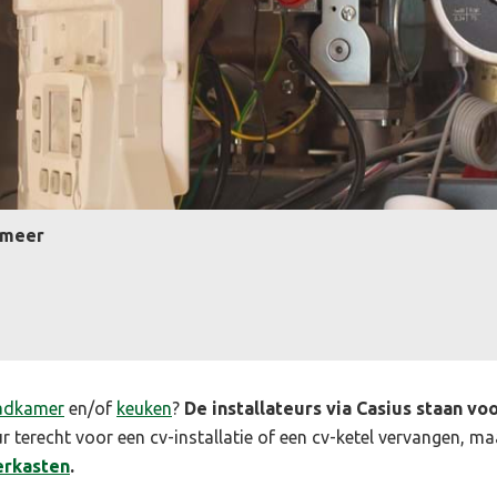
smeer
adkamer
en/of
keuken
?
De installateurs via Casius staan voor
teur terecht voor een cv-installatie of een cv-ketel vervangen, 
rkasten
.