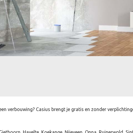
en verbouwing? Casius brengt je gratis en zonder verplichtin
Giethoorn, Havelte, Koekange, Nijeveen, Onna, Ruinerwold, Sint