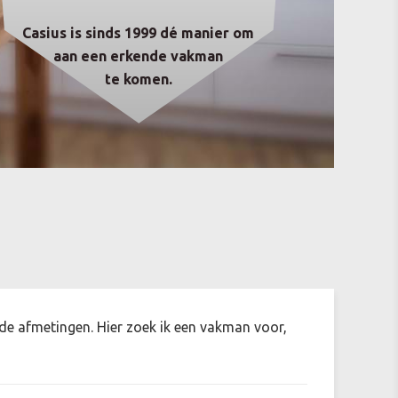
Casius is sinds 1999 dé manier om
aan een erkende vakman
te komen.
 de afmetingen. Hier zoek ik een vakman voor,