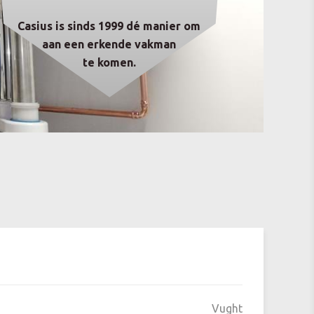
Casius is sinds 1999 dé manier om
aan een erkende vakman
te komen.
Vught